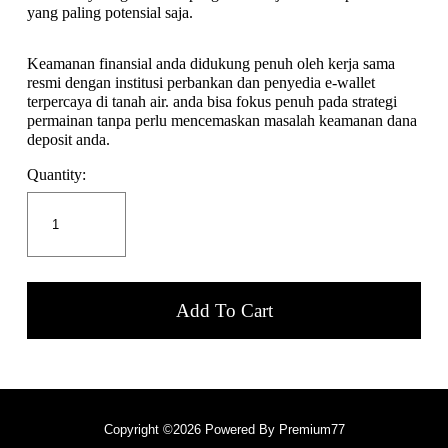
yang paling potensial saja.
Keamanan finansial anda didukung penuh oleh kerja sama
resmi dengan institusi perbankan dan penyedia e-wallet
terpercaya di tanah air. anda bisa fokus penuh pada strategi
permainan tanpa perlu mencemaskan masalah keamanan dana
deposit anda.
Quantity:
Add To Cart
Copyright ©2026 Powered By Premium77