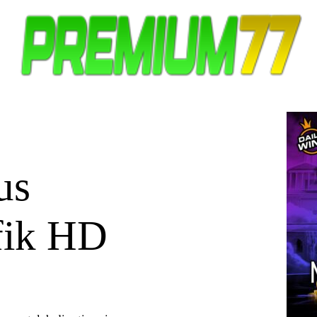
us
fik HD