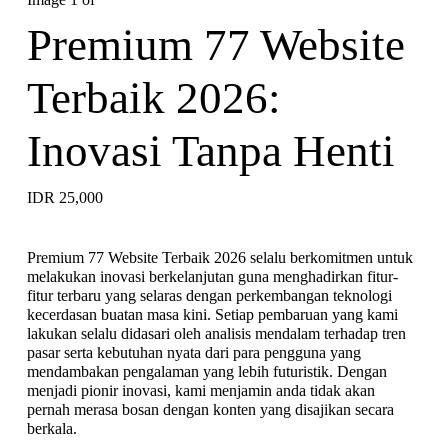
Premium 77 Website
Terbaik 2026:
Inovasi Tanpa Henti
IDR 25,000
Premium 77
Website Terbaik 2026 selalu berkomitmen untuk
melakukan inovasi berkelanjutan guna menghadirkan fitur-
fitur terbaru yang selaras dengan perkembangan teknologi
kecerdasan buatan masa kini. Setiap pembaruan yang kami
lakukan selalu didasari oleh analisis mendalam terhadap tren
pasar serta kebutuhan nyata dari para pengguna yang
mendambakan pengalaman yang lebih futuristik. Dengan
menjadi pionir inovasi, kami menjamin anda tidak akan
pernah merasa bosan dengan konten yang disajikan secara
berkala.