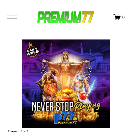
DAFTAR
LOGIN
0
SHOP
OUR STORY
BLOG
Image 1 of