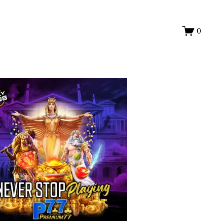
LOGIN
0