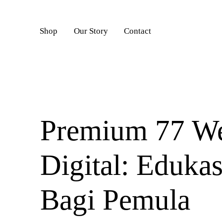
DAFTAR
Shop
Our Story
Contact
Premium 77 We
Digital: Edukas
Bagi Pemula