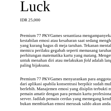
Luck
IDR 25,000
Premium 77
PKVGames senantiasa mengampanyeka
kestabilan emosi atau kesabaran saat sedang mengh
yang kurang bagus di meja taruhan. Tekanan mental 
memicu perilaku gegabah seperti memasang taruhan 
perhitungan matematika kartu yang matang. Menget
untuk menahan diri atau melakukan
fold
adalah lan
paling bijaksana.
Premium 77 PKVGames
menyarankan para anggotan
dari aplikasi apabila konsentrasi berpikir sudah mu
berlebih. Manajemen emosi yang disiplin terbukti 
pemain amatir dengan para pemain kartu profesion
server. Jadilah pemain cerdas yang memegang kenda
bukan membiarkan emosi merusak saldo akun anda