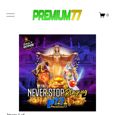
DAFTAR
LOGIN
0
SHOP
OUR STORY
BLOG
Image 1 of